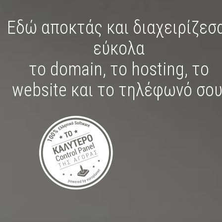
Εδώ αποκτάς και διαχειρίζεσ
εύκολα
το
domain
,
το hosting
,
το
website
και
το τηλέφωνό σο